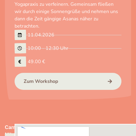
Yogapraxis zu verfeinern. Gemeinsam fließen
wir durch einige Sonnengrüße und nehmen uns
dann die Zeit gängige Asanas näher zu
betrachten.
11.04.2026
10:00 - 12:30 Uhr
49.00 €
Zum Workshop
Carmen
0172
Münz
366