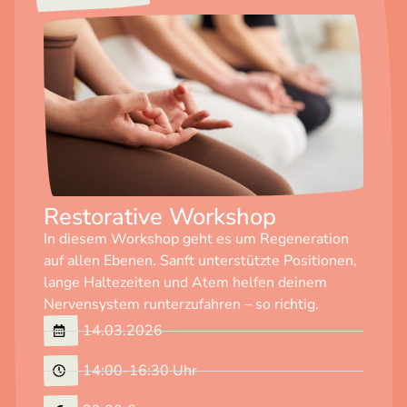
Restorative Workshop
In diesem Workshop geht es um Regeneration
auf allen Ebenen. Sanft unterstützte Positionen,
lange Haltezeiten und Atem helfen deinem
Nervensystem runterzufahren – so richtig.
14.03.2026
14:00-16:30 Uhr